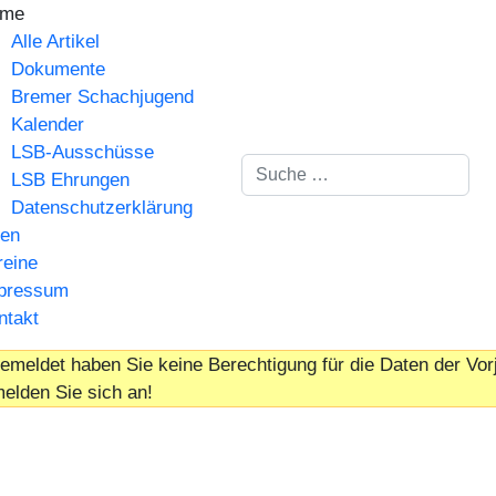
me
Alle Artikel
Dokumente
Bremer Schachjugend
Kalender
LSB-Ausschüsse
Suchen
LSB Ehrungen
Datenschutzerklärung
gen
reine
pressum
ntakt
meldet haben Sie keine Berechtigung für die Daten der Vor
melden Sie sich an!