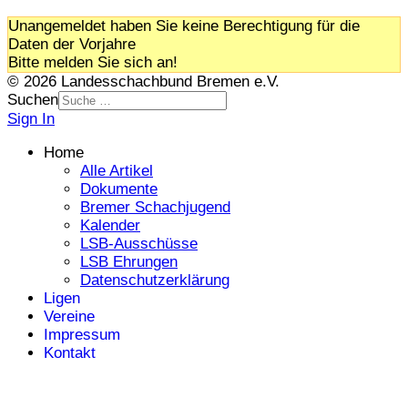
Unangemeldet haben Sie keine Berechtigung für die
Daten der Vorjahre
Bitte melden Sie sich an!
© 2026 Landesschachbund Bremen e.V.
Suchen
Sign In
Home
Alle Artikel
Dokumente
Bremer Schachjugend
Kalender
LSB-Ausschüsse
LSB Ehrungen
Datenschutzerklärung
Ligen
Vereine
Impressum
Kontakt