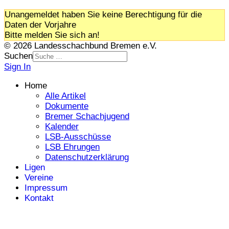
Unangemeldet haben Sie keine Berechtigung für die
Daten der Vorjahre
Bitte melden Sie sich an!
© 2026 Landesschachbund Bremen e.V.
Suchen
Sign In
Home
Alle Artikel
Dokumente
Bremer Schachjugend
Kalender
LSB-Ausschüsse
LSB Ehrungen
Datenschutzerklärung
Ligen
Vereine
Impressum
Kontakt