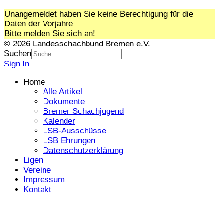
Unangemeldet haben Sie keine Berechtigung für die
Daten der Vorjahre
Bitte melden Sie sich an!
© 2026 Landesschachbund Bremen e.V.
Suchen
Sign In
Home
Alle Artikel
Dokumente
Bremer Schachjugend
Kalender
LSB-Ausschüsse
LSB Ehrungen
Datenschutzerklärung
Ligen
Vereine
Impressum
Kontakt