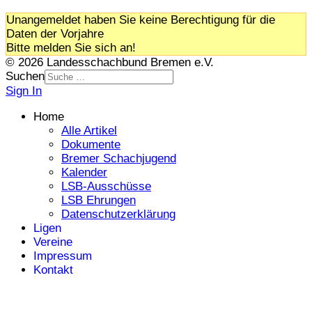
Unangemeldet haben Sie keine Berechtigung für die
Daten der Vorjahre
Bitte melden Sie sich an!
© 2026 Landesschachbund Bremen e.V.
Suchen
Sign In
Home
Alle Artikel
Dokumente
Bremer Schachjugend
Kalender
LSB-Ausschüsse
LSB Ehrungen
Datenschutzerklärung
Ligen
Vereine
Impressum
Kontakt