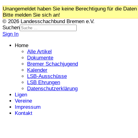
Unangemeldet haben Sie keine Berechtigung für die Daten 
Bitte melden Sie sich an!
© 2026 Landesschachbund Bremen e.V.
Suchen
Sign In
Home
Alle Artikel
Dokumente
Bremer Schachjugend
Kalender
LSB-Ausschüsse
LSB Ehrungen
Datenschutzerklärung
Ligen
Vereine
Impressum
Kontakt