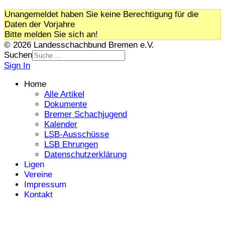
Unangemeldet haben Sie keine Berechtigung für die
Daten der Vorjahre
Bitte melden Sie sich an!
© 2026 Landesschachbund Bremen e.V.
Suchen
Sign In
Home
Alle Artikel
Dokumente
Bremer Schachjugend
Kalender
LSB-Ausschüsse
LSB Ehrungen
Datenschutzerklärung
Ligen
Vereine
Impressum
Kontakt