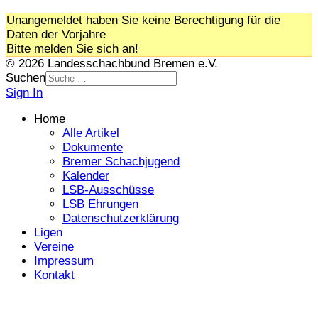
Unangemeldet haben Sie keine Berechtigung für die
Daten der Vorjahre
Bitte melden Sie sich an!
© 2026 Landesschachbund Bremen e.V.
Suchen
Sign In
Home
Alle Artikel
Dokumente
Bremer Schachjugend
Kalender
LSB-Ausschüsse
LSB Ehrungen
Datenschutzerklärung
Ligen
Vereine
Impressum
Kontakt