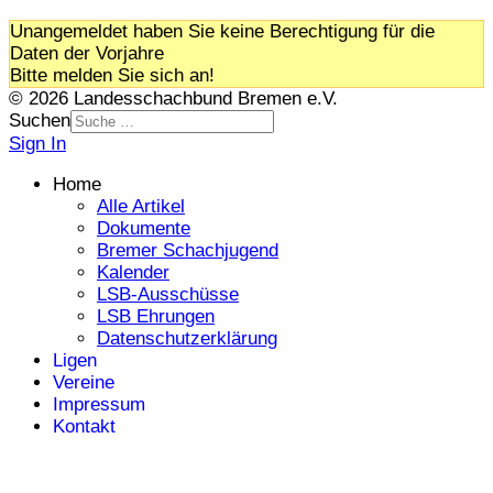
Unangemeldet haben Sie keine Berechtigung für die
Daten der Vorjahre
Bitte melden Sie sich an!
© 2026 Landesschachbund Bremen e.V.
Suchen
Sign In
Home
Alle Artikel
Dokumente
Bremer Schachjugend
Kalender
LSB-Ausschüsse
LSB Ehrungen
Datenschutzerklärung
Ligen
Vereine
Impressum
Kontakt