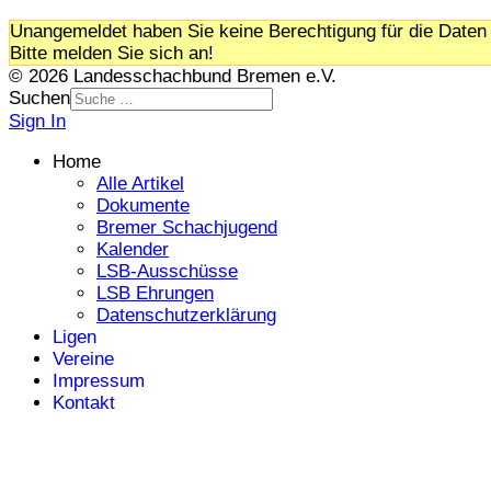
Unangemeldet haben Sie keine Berechtigung für die Daten 
Bitte melden Sie sich an!
© 2026 Landesschachbund Bremen e.V.
Suchen
Sign In
Home
Alle Artikel
Dokumente
Bremer Schachjugend
Kalender
LSB-Ausschüsse
LSB Ehrungen
Datenschutzerklärung
Ligen
Vereine
Impressum
Kontakt