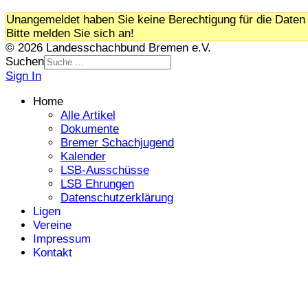
Unangemeldet haben Sie keine Berechtigung für die Daten 
Bitte melden Sie sich an!
© 2026 Landesschachbund Bremen e.V.
Suchen
Sign In
Home
Alle Artikel
Dokumente
Bremer Schachjugend
Kalender
LSB-Ausschüsse
LSB Ehrungen
Datenschutzerklärung
Ligen
Vereine
Impressum
Kontakt