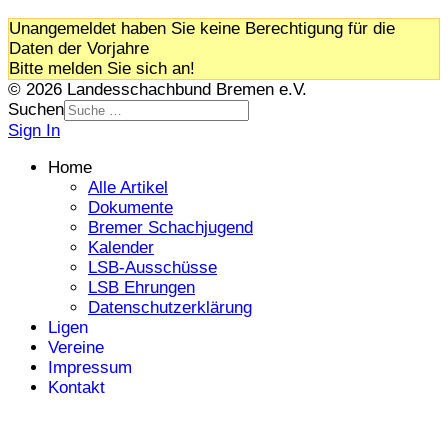
Unangemeldet haben Sie keine Berechtigung für die
Daten der Vorjahre
Bitte melden Sie sich an!
© 2026 Landesschachbund Bremen e.V.
Suchen
Sign In
Home
Alle Artikel
Dokumente
Bremer Schachjugend
Kalender
LSB-Ausschüsse
LSB Ehrungen
Datenschutzerklärung
Ligen
Vereine
Impressum
Kontakt