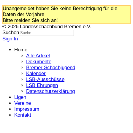
Unangemeldet haben Sie keine Berechtigung für die
Daten der Vorjahre
Bitte melden Sie sich an!
© 2026 Landesschachbund Bremen e.V.
Suchen
Sign In
Home
Alle Artikel
Dokumente
Bremer Schachjugend
Kalender
LSB-Ausschüsse
LSB Ehrungen
Datenschutzerklärung
Ligen
Vereine
Impressum
Kontakt