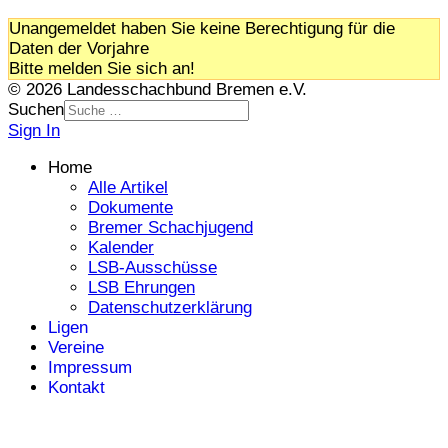
Unangemeldet haben Sie keine Berechtigung für die
Daten der Vorjahre
Bitte melden Sie sich an!
© 2026 Landesschachbund Bremen e.V.
Suchen
Sign In
Home
Alle Artikel
Dokumente
Bremer Schachjugend
Kalender
LSB-Ausschüsse
LSB Ehrungen
Datenschutzerklärung
Ligen
Vereine
Impressum
Kontakt