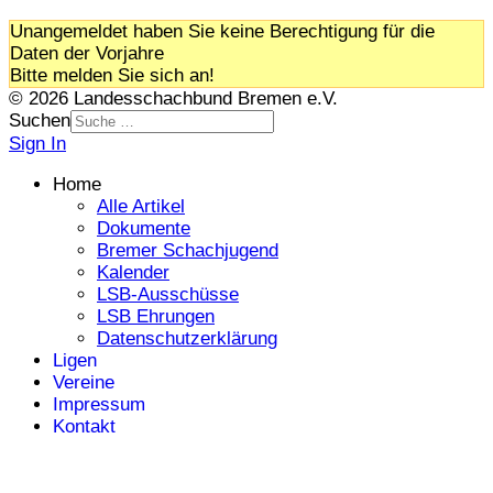
Unangemeldet haben Sie keine Berechtigung für die
Daten der Vorjahre
Bitte melden Sie sich an!
© 2026 Landesschachbund Bremen e.V.
Suchen
Sign In
Home
Alle Artikel
Dokumente
Bremer Schachjugend
Kalender
LSB-Ausschüsse
LSB Ehrungen
Datenschutzerklärung
Ligen
Vereine
Impressum
Kontakt