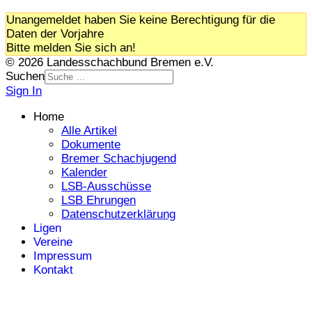
Unangemeldet haben Sie keine Berechtigung für die
Daten der Vorjahre
Bitte melden Sie sich an!
© 2026 Landesschachbund Bremen e.V.
Suchen
Sign In
Home
Alle Artikel
Dokumente
Bremer Schachjugend
Kalender
LSB-Ausschüsse
LSB Ehrungen
Datenschutzerklärung
Ligen
Vereine
Impressum
Kontakt