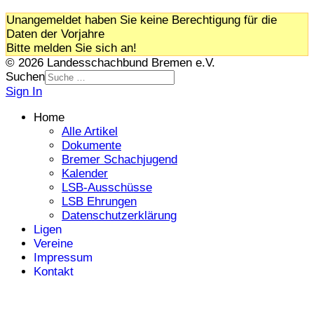
Unangemeldet haben Sie keine Berechtigung für die
Daten der Vorjahre
Bitte melden Sie sich an!
© 2026 Landesschachbund Bremen e.V.
Suchen
Sign In
Home
Alle Artikel
Dokumente
Bremer Schachjugend
Kalender
LSB-Ausschüsse
LSB Ehrungen
Datenschutzerklärung
Ligen
Vereine
Impressum
Kontakt