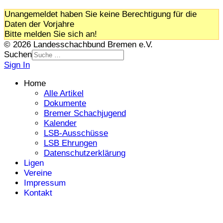
Unangemeldet haben Sie keine Berechtigung für die
Daten der Vorjahre
Bitte melden Sie sich an!
© 2026 Landesschachbund Bremen e.V.
Suchen
Sign In
Home
Alle Artikel
Dokumente
Bremer Schachjugend
Kalender
LSB-Ausschüsse
LSB Ehrungen
Datenschutzerklärung
Ligen
Vereine
Impressum
Kontakt