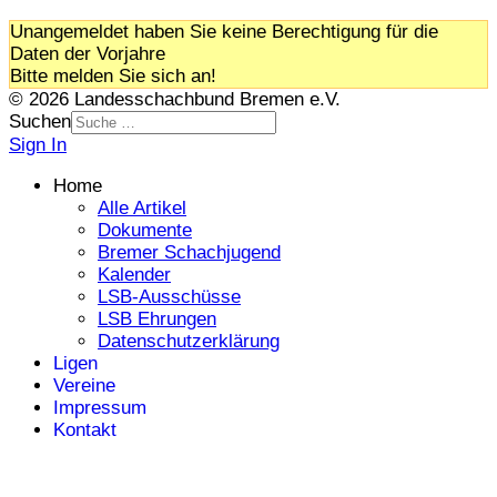
Unangemeldet haben Sie keine Berechtigung für die
Daten der Vorjahre
Bitte melden Sie sich an!
© 2026 Landesschachbund Bremen e.V.
Suchen
Sign In
Home
Alle Artikel
Dokumente
Bremer Schachjugend
Kalender
LSB-Ausschüsse
LSB Ehrungen
Datenschutzerklärung
Ligen
Vereine
Impressum
Kontakt