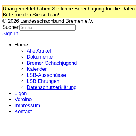
Unangemeldet haben Sie keine Berechtigung für die Daten 
Bitte melden Sie sich an!
© 2026 Landesschachbund Bremen e.V.
Suchen
Sign In
Home
Alle Artikel
Dokumente
Bremer Schachjugend
Kalender
LSB-Ausschüsse
LSB Ehrungen
Datenschutzerklärung
Ligen
Vereine
Impressum
Kontakt