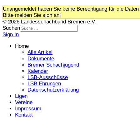
Unangemeldet haben Sie keine Berechtigung für die Daten 
Bitte melden Sie sich an!
© 2026 Landesschachbund Bremen e.V.
Suchen
Sign In
Home
Alle Artikel
Dokumente
Bremer Schachjugend
Kalender
LSB-Ausschüsse
LSB Ehrungen
Datenschutzerklärung
Ligen
Vereine
Impressum
Kontakt