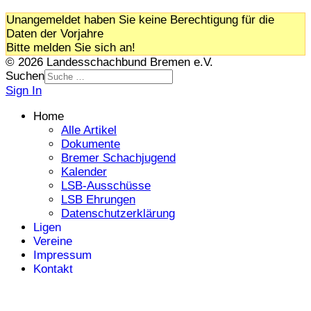
Unangemeldet haben Sie keine Berechtigung für die
Daten der Vorjahre
Bitte melden Sie sich an!
© 2026 Landesschachbund Bremen e.V.
Suchen
Sign In
Home
Alle Artikel
Dokumente
Bremer Schachjugend
Kalender
LSB-Ausschüsse
LSB Ehrungen
Datenschutzerklärung
Ligen
Vereine
Impressum
Kontakt