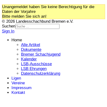
Unangemeldet haben Sie keine Berechtigung für die
Daten der Vorjahre
Bitte melden Sie sich an!
© 2026 Landesschachbund Bremen e.V.
Suchen
Sign In
Home
Alle Artikel
Dokumente
Bremer Schachjugend
Kalender
LSB-Ausschüsse
LSB Ehrungen
Datenschutzerklärung
Ligen
Vereine
Impressum
Kontakt