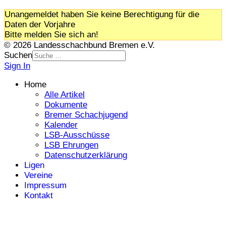
Unangemeldet haben Sie keine Berechtigung für die
Daten der Vorjahre
Bitte melden Sie sich an!
© 2026 Landesschachbund Bremen e.V.
Suchen
Sign In
Home
Alle Artikel
Dokumente
Bremer Schachjugend
Kalender
LSB-Ausschüsse
LSB Ehrungen
Datenschutzerklärung
Ligen
Vereine
Impressum
Kontakt