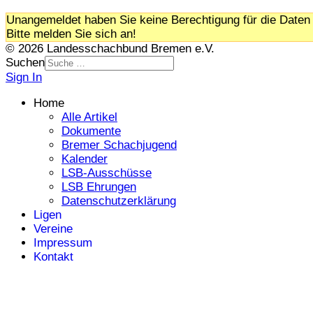
Unangemeldet haben Sie keine Berechtigung für die Daten 
Bitte melden Sie sich an!
© 2026 Landesschachbund Bremen e.V.
Suchen
Sign In
Home
Alle Artikel
Dokumente
Bremer Schachjugend
Kalender
LSB-Ausschüsse
LSB Ehrungen
Datenschutzerklärung
Ligen
Vereine
Impressum
Kontakt