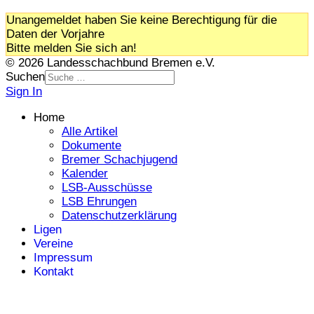
Unangemeldet haben Sie keine Berechtigung für die
Daten der Vorjahre
Bitte melden Sie sich an!
© 2026 Landesschachbund Bremen e.V.
Suchen
Sign In
Home
Alle Artikel
Dokumente
Bremer Schachjugend
Kalender
LSB-Ausschüsse
LSB Ehrungen
Datenschutzerklärung
Ligen
Vereine
Impressum
Kontakt