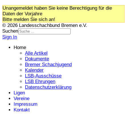
Unangemeldet haben Sie keine Berechtigung für die
Daten der Vorjahre
Bitte melden Sie sich an!
© 2026 Landesschachbund Bremen e.V.
Suchen
Sign In
Home
Alle Artikel
Dokumente
Bremer Schachjugend
Kalender
LSB-Ausschüsse
LSB Ehrungen
Datenschutzerklärung
Ligen
Vereine
Impressum
Kontakt