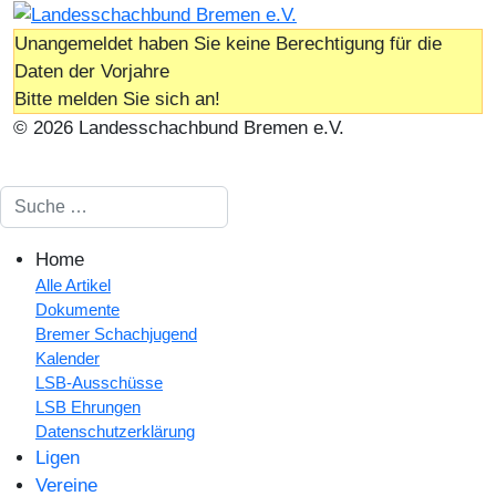
Unangemeldet haben Sie keine Berechtigung für die
Daten der Vorjahre
Bitte melden Sie sich an!
© 2026 Landesschachbund Bremen e.V.
Suchen
Home
Alle Artikel
Dokumente
Bremer Schachjugend
Kalender
LSB-Ausschüsse
LSB Ehrungen
Datenschutzerklärung
Ligen
Vereine