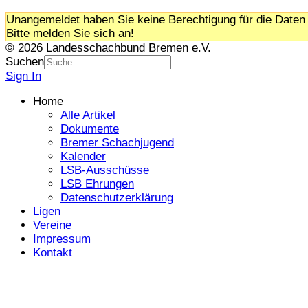
Unangemeldet haben Sie keine Berechtigung für die Daten 
Bitte melden Sie sich an!
© 2026 Landesschachbund Bremen e.V.
Suchen
Sign In
Home
Alle Artikel
Dokumente
Bremer Schachjugend
Kalender
LSB-Ausschüsse
LSB Ehrungen
Datenschutzerklärung
Ligen
Vereine
Impressum
Kontakt