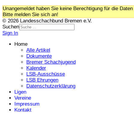
Unangemeldet haben Sie keine Berechtigung für die Daten 
Bitte melden Sie sich an!
© 2026 Landesschachbund Bremen e.V.
Suchen
Sign In
Home
Alle Artikel
Dokumente
Bremer Schachjugend
Kalender
LSB-Ausschüsse
LSB Ehrungen
Datenschutzerklärung
Ligen
Vereine
Impressum
Kontakt