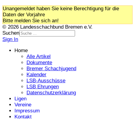
Unangemeldet haben Sie keine Berechtigung für die
Daten der Vorjahre
Bitte melden Sie sich an!
© 2026 Landesschachbund Bremen e.V.
Suchen
Sign In
Home
Alle Artikel
Dokumente
Bremer Schachjugend
Kalender
LSB-Ausschüsse
LSB Ehrungen
Datenschutzerklärung
Ligen
Vereine
Impressum
Kontakt