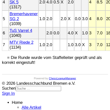
4
SK 5
2.0
4.0
0.5
X
2.0
4
8.5
20
(1317)
Bremerhavener
5
SG 2
1.0
2.0
2.0
X
0.0
3.0
4
8.0
20
(1039)
TuS Varrel 4
6
2.0
0.0
4.0
X
1.0
3
7.0
18
(1040)
MTV Riede 2
7
1.0
2.0
1.0
3.0
X
3
7.0
12
(1134)
= Die Runde wurde vom Staffelleiter geprüft und als
korrekt eingestuft!
Powered by
ChessLeagueManager
© 2026 Landesschachbund Bremen e.V.
Suchen
Sign In
Home
Alle Artikel