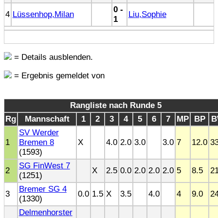
0 -
4
Lüssenhop,Milan
Liu,Sophie
1
= Details ausblenden.
= Ergebnis gemeldet von
Rangliste nach Runde 5
Rg
Mannschaft
1
2
3
4
5
6
7
MP
BP
B
SV Werder
1
Bremen 8
X
4.0
2.0
3.0
3.0
7
12.0
33
(1593)
SG FinWest 7
2
X
2.5
0.0
2.0
2.0
2.0
5
8.5
21
(1251)
Bremer SG 4
3
0.0
1.5
X
3.5
4.0
4
9.0
24
(1330)
Delmenhorster