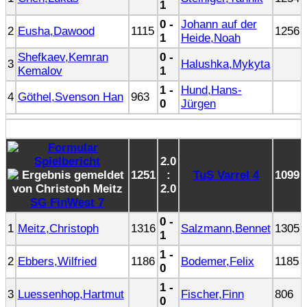
1
0 -
Johann auf der
2
Eusha,Dawood
1115
1256
1
Heide,Noah
Shefkaev,Kemran
0 -
3
Halushka,Mykyta
Kemalov
1
1 -
Hund,Hans-
4
Göthel,Svenson Han
963
0
Jürgen
2.0
1251
:
TuS Varrel 4
1099
2.0
SG FinWest 7
0 -
1
Meitz,Christoph
1316
Salzmann,Bennet
1305
1
1 -
2
Ebbers,Wilfried
1186
Bodemer,Felix
1185
0
1 -
3
Luessenhop,Hartmut
Fischer,Finn
806
0