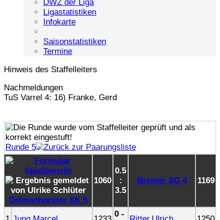
DWZ der Liga
Ligastatistiken
Infokarte
Saisonstatistiken
Termine
Hinweis des Staffelleiters
Nachmeldungen
TuS Varrel 4: 16) Franke, Gerd
Runde 5
0.5
1060
:
Bremer SG 4
1169
3.5
Delmenhorster SK 5
0 -
1
Jung,Marcel
1233
Ritter,Ulrich
1250