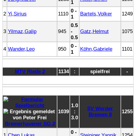
1
0 -
2
Yi,Sirius
1110
Bartels,Volker
1249
1
0.5
3
Yilmaz,Galip
945
-
Gatz,Helmut
1075
0.5
0 -
4
Wander,Leo
950
Köhn,Gabriele
1101
1
MTV Riede 2
1134
:
spielfrei
-
1.0
SV Werder
1039
:
1255
Bremen 8
3.0
Bremerhavener SG 2
0 -
1
Chen,Lukas
Steiniger,Yannik
1254