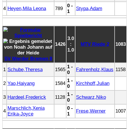
0 -
4
Heyen,Mila Leona
789
Stypa,Adam
1
3.0
1426
:
MTV Riede 2
1083
1.0
SV Werder Bremen 8
1 -
1
Schube,Theresa
1565
Fahrenholz,Klaus
1158
0
1 -
2
Yao,Haiyang
1584
Kirchhoff,Julian
0
1 -
3
Hardeel,Frederick
1128
Schwarz,Niko
0
Marschlich,Xenia
0 -
4
Frese,Werner
1007
Erika-Joyce
1