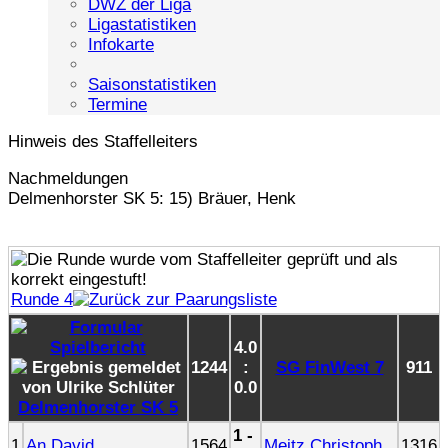
DWZ der Liga
Ligastatistiken
Infokarte
Saisonstatistiken
Termine
Hinweis des Staffelleiters
Nachmeldungen
Delmenhorster SK 5: 15) Bräuer, Henk
Runde 4
4.0
1244
:
SG FinWest 7
911
0.0
Delmenhorster SK 5
1 -
1
An,David
1564
Meitz,Christoph
1316