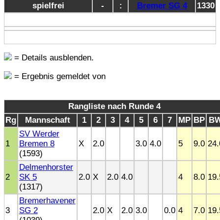
spielfrei
-
:
Bremer SG 4
1330
= Details ausblenden.
= Ergebnis gemeldet von
Rangliste nach Runde 4
Rg
Mannschaft
1
2
3
4
5
6
7
MP
BP
B
SV Werder
1
Bremen 8
X
2.0
3.0
4.0
5
9.0
24.
(1593)
Delmenhorster
2
SK 5
2.0
X
2.0
4.0
4
8.0
19.
(1317)
Bremerhavener
3
SG 2
2.0
X
2.0
3.0
0.0
4
7.0
19.