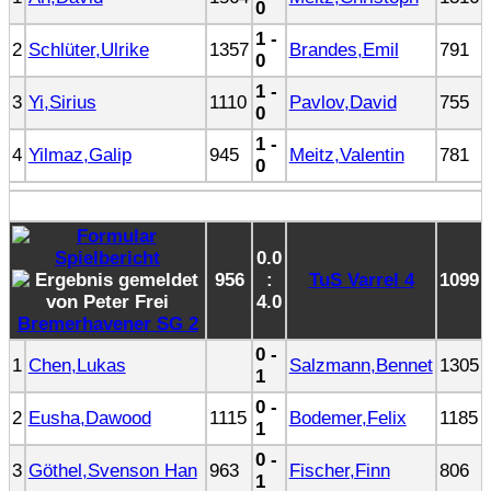
0
1 -
2
Schlüter,Ulrike
1357
Brandes,Emil
791
0
1 -
3
Yi,Sirius
1110
Pavlov,David
755
0
1 -
4
Yilmaz,Galip
945
Meitz,Valentin
781
0
0.0
956
:
TuS Varrel 4
1099
4.0
Bremerhavener SG 2
0 -
1
Chen,Lukas
Salzmann,Bennet
1305
1
0 -
2
Eusha,Dawood
1115
Bodemer,Felix
1185
1
0 -
3
Göthel,Svenson Han
963
Fischer,Finn
806
1