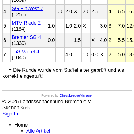
(1039)
SG FinWest 7
4
0.0
2.0
X
2.0
2.5
4
6.5
16.
(1251)
MTV Riede 2
5
1.0
1.0
2.0
X
3.0
3
7.0
12.
(1134)
Bremer SG 4
6
0.0
1.5
X
4.0
2
5.5
15.
(1330)
TuS Varrel 4
7
4.0
1.0
0.0
X
2
5.0
13.
(1040)
= Die Runde wurde vom Staffelleiter geprüft und als
korrekt eingestuft!
Powered by
ChessLeagueManager
© 2026 Landesschachbund Bremen e.V.
Suchen
Sign In
Home
Alle Artikel