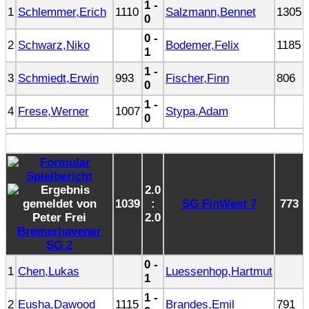
1 -
1
Schlemmer,Erich
1110
Salzmann,Bennet
1305
0
0 -
2
Schwarz,Niko
Bodemer,Felix
1185
1
1 -
3
Schmiedt,Erwin
993
Fischer,Finn
806
0
1 -
4
Frese,Werner
1007
Stypa,Adam
0
2.0
1039
:
SG FinWest 7
773
2.0
Bremerhavener
SG 2
0 -
1
Chen,Lukas
Luessenhop,Hartmut
1
1 -
2
Eusha,Dawood
1115
Brandes,Emil
791