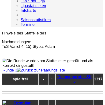
DWZ der Liga
Ligastatistiken
Infokarte
Saisonstatistiken
Termine
Hinweis des Staffelleiters
Nachmeldungen:
TuS Varrel 4: 15) Stypa, Adam
Runde 3
Delmenhorster SK
spielfrei
-
:
1317
5