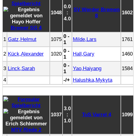
0.0
SV Werder Bremen
1048
:
1602
8
4.0
Bremer SG 4
0 -
1
Gatz,Helmut
1075
Milde,Lars
1761
1
0 -
2
Kück,Alexander
1020
Hall,Gary
1460
1
0 -
3
Linck,Sarah
Yao,Haiyang
1584
1
4
-/+
Halushka,Mykyta
3.0
1037
:
TuS Varrel 4
1099
1.0
MTV Riede 2