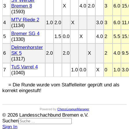
SV Werder
3
Bremen 8
X
4.0
2.0
3
6.0
15.
(1593)
MTV Riede 2
4
1.0
2.0
X
3.0
3
6.0
11.
(1134)
Bremer SG 4
5
1.5
0.0
X
4.0
2
5.5
15.
(1330)
Delmenhorster
6
SK 5
2.0
2.0
X
2
4.0
9.5
(1317)
TuS Varrel 4
7
1.0
0.0
X
0
1.0
3.0
(1040)
= Die Runde wurde vom Staffelleiter geprüft und als
korrekt eingestuft!
Powered by
ChessLeagueManager
© 2026 Landesschachbund Bremen e.V.
Suchen
Sign In