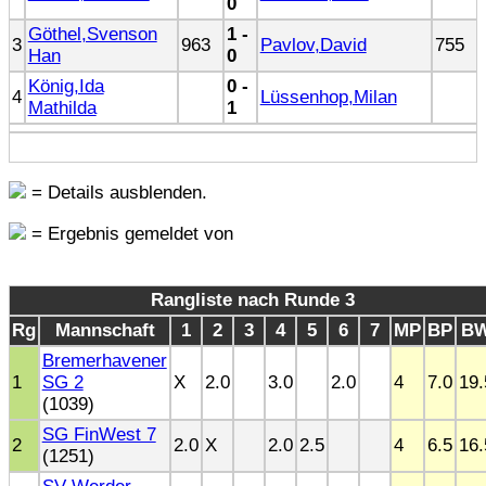
0
Göthel,Svenson
1 -
3
963
Pavlov,David
755
Han
0
König,Ida
0 -
4
Lüssenhop,Milan
Mathilda
1
= Details ausblenden.
= Ergebnis gemeldet von
Rangliste nach Runde 3
Rg
Mannschaft
1
2
3
4
5
6
7
MP
BP
B
Bremerhavener
1
SG 2
X
2.0
3.0
2.0
4
7.0
19.
(1039)
SG FinWest 7
2
2.0
X
2.0
2.5
4
6.5
16.
(1251)