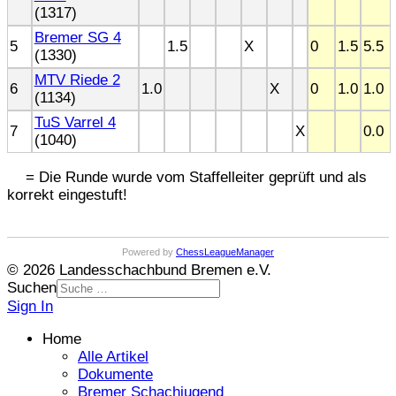
(1317)
Bremer SG 4
5
1.5
X
0
1.5
5.5
(1330)
MTV Riede 2
6
1.0
X
0
1.0
1.0
(1134)
TuS Varrel 4
7
X
0.0
(1040)
= Die Runde wurde vom Staffelleiter geprüft und als
korrekt eingestuft!
Powered by
ChessLeagueManager
© 2026 Landesschachbund Bremen e.V.
Suchen
Sign In
Home
Alle Artikel
Dokumente
Bremer Schachjugend