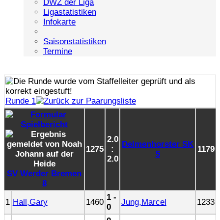
DWZ der Liga
Ligastatistiken
Infokarte
Saisonstatistiken
Termine
Runde 1
2.0
Delmenhorster SK
1275
:
1179
5
2.0
SV Werder Bremen
8
1 -
1
Hall,Gary
1460
Jung,Marcel
1233
0