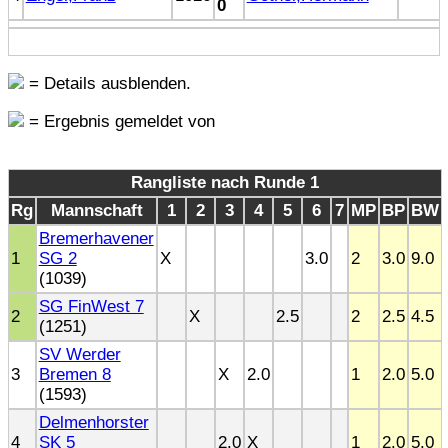
0
= Details ausblenden.
= Ergebnis gemeldet von
Rangliste nach Runde 1
Rg
Mannschaft
1
2
3
4
5
6
7
MP
BP
BW
Bremerhavener
1
SG 2
X
3.0
2
3.0
9.0
(1039)
SG FinWest 7
2
X
2.5
2
2.5
4.5
(1251)
SV Werder
3
Bremen 8
X
2.0
1
2.0
5.0
(1593)
Delmenhorster
4
SK 5
2.0
X
1
2.0
5.0