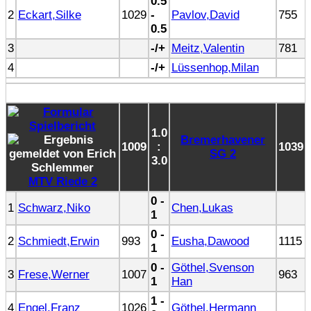
0.5
2
Eckart,Silke
1029
-
Pavlov,David
755
0.5
3
-/+
Meitz,Valentin
781
4
-/+
Lüssenhop,Milan
1.0
Bremerhavener
1009
:
1039
SG 2
3.0
MTV Riede 2
0 -
1
Schwarz,Niko
Chen,Lukas
1
0 -
2
Schmiedt,Erwin
993
Eusha,Dawood
1115
1
0 -
Göthel,Svenson
3
Frese,Werner
1007
963
1
Han
1 -
4
Engel,Franz
1026
Göthel,Hermann