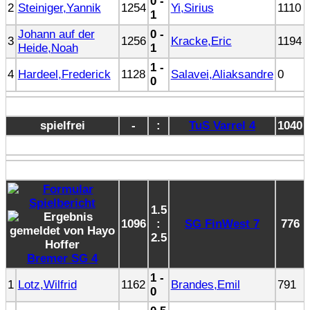
0 -
2
Steiniger,Yannik
1254
Yi,Sirius
1110
1
Johann auf der
0 -
3
1256
Kracke,Eric
1194
Heide,Noah
1
1 -
4
Hardeel,Frederick
1128
Salavei,Aliaksandre
0
0
spielfrei
-
:
TuS Varrel 4
1040
1.5
1096
:
SG FinWest 7
776
2.5
Bremer SG 4
1 -
1
Lotz,Wilfrid
1162
Brandes,Emil
791
0