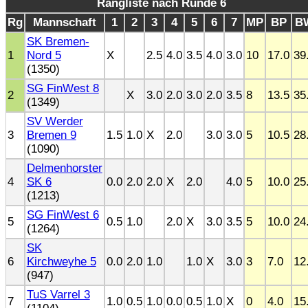
Rangliste nach Runde 6
Rg
Mannschaft
1
2
3
4
5
6
7
MP
BP
B
SK Bremen-
1
Nord 5
X
2.5
4.0
3.5
4.0
3.0
10
17.0
39
(1350)
SG FinWest 8
2
X
3.0
2.0
3.0
2.0
3.5
8
13.5
35
(1349)
SV Werder
3
Bremen 9
1.5
1.0
X
2.0
3.0
3.0
5
10.5
28
(1090)
Delmenhorster
4
SK 6
0.0
2.0
2.0
X
2.0
4.0
5
10.0
25
(1213)
SG FinWest 6
5
0.5
1.0
2.0
X
3.0
3.5
5
10.0
24
(1264)
SK
6
Kirchweyhe 5
0.0
2.0
1.0
1.0
X
3.0
3
7.0
12
(947)
TuS Varrel 3
7
1.0
0.5
1.0
0.0
0.5
1.0
X
0
4.0
15