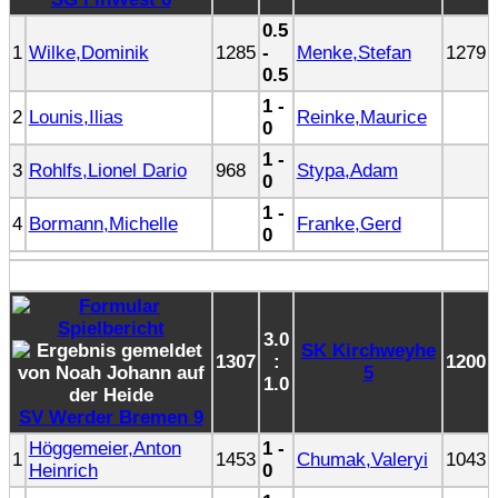
0.5
1
Wilke,Dominik
1285
-
Menke,Stefan
1279
0.5
1 -
2
Lounis,Ilias
Reinke,Maurice
0
1 -
3
Rohlfs,Lionel Dario
968
Stypa,Adam
0
1 -
4
Bormann,Michelle
Franke,Gerd
0
3.0
SK Kirchweyhe
1307
:
1200
5
1.0
SV Werder Bremen 9
Höggemeier,Anton
1 -
1
1453
Chumak,Valeryi
1043
Heinrich
0