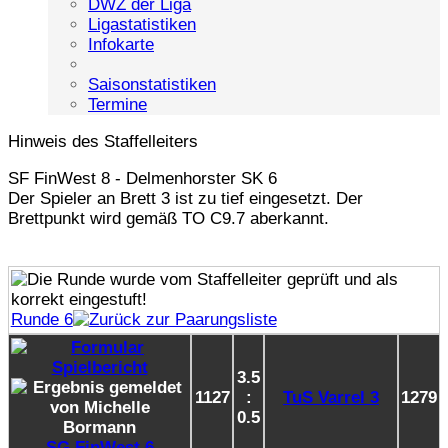
DWZ der Liga
Ligastatistiken
Infokarte
Saisonstatistiken
Termine
Hinweis des Staffelleiters
SF FinWest 8 - Delmenhorster SK 6
Der Spieler an Brett 3 ist zu tief eingesetzt. Der
Brettpunkt wird gemäß TO C9.7 aberkannt.
Runde 6
3.5
1127
:
TuS Varrel 3
1279
0.5
SG FinWest 6