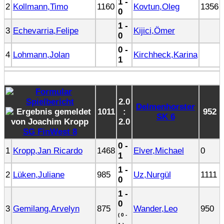
1 -
2
Kollmann,Timo
1160
Kovtun,Oleg
1356
0
1 -
3
Echevarria,Felipe
Kijici,Ömer
0
0 -
4
Lohmann,Jolan
Kirchheck,Karina
1
2.0
Delmenhorster
1011
:
952
SK 6
2.0
SG FinWest 8
0 -
1
Kropp,Jan Ricardo
1468
Elver,Michael
0
1
1 -
2
Lüken,Juliane
985
Uz,Nurgül
1111
0
1 -
0
3
Gemilang,Arvelyn
875
Wander,Leo
950
( 0 -