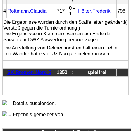
1 )
0 -
4
Rottmann,Claudia
717
Hölter,Frederik
796
1
Die Ergebnisse wurden durch den Staffelleiter geändert!(
Verstoß gegen die Turnierordnung )
Die Ergebnisse in Klammern werden am Ende der
Saison zur DWZ Auswertung herangezogen!
Die Aufstellung von Delmenhorst enthält einen Fehler.
Leo Wander hätte vor Uz Nurgül spielen müssen
SK Bremen-Nord 5
1350
:
spielfrei
-
= Details ausblenden.
= Ergebnis gemeldet von