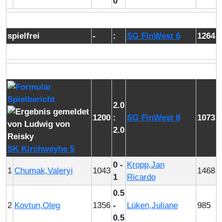
0
spielfrei
-
:
SG FinWest 6
1264
2.0
1200
:
SG FinWest 8
1073
2.0
SK Kirchweyhe 5
0 -
Kropp,Jan
1
Chumak,Valeryi
1043
1468
1
Ricardo
0.5
2
Kovtun,Oleg
1356
-
Lüken,Juliane
985
0.5