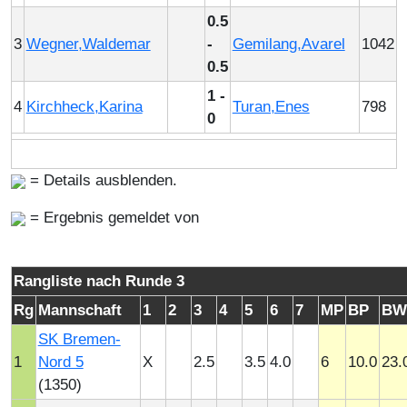
0.5
3
Wegner,Waldemar
-
Gemilang,Avarel
1042
0.5
1 -
4
Kirchheck,Karina
Turan,Enes
798
0
= Details ausblenden.
= Ergebnis gemeldet von
Rangliste nach Runde 3
Rg
Mannschaft
1
2
3
4
5
6
7
MP
BP
BW
SK Bremen-
1
Nord 5
X
2.5
3.5
4.0
6
10.0
23.
(1350)