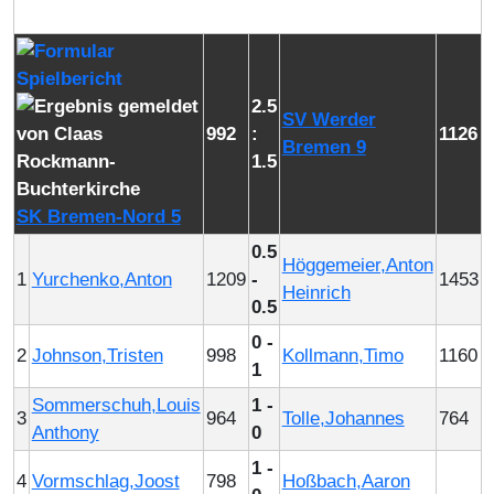
2.5
SV Werder
992
:
1126
Bremen 9
1.5
SK Bremen-Nord 5
0.5
Höggemeier,Anton
1
Yurchenko,Anton
1209
-
1453
Heinrich
0.5
0 -
2
Johnson,Tristen
998
Kollmann,Timo
1160
1
Sommerschuh,Louis
1 -
3
964
Tolle,Johannes
764
Anthony
0
1 -
4
Vormschlag,Joost
798
Hoßbach,Aaron