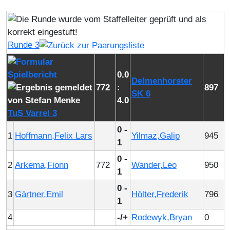
Runde 3
0.0
Delmenhorster
772
:
897
SK 6
4.0
TuS Varrel 3
0 -
1
Hoffmann,Felix Lars
Yilmaz,Galip
945
1
0 -
2
Arkema,Fionn
772
Wander,Leo
950
1
0 -
3
Gärtner,Emil
Hölter,Frederik
796
1
4
-/+
Rodewyk,Bryan
0