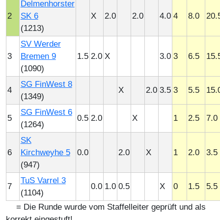
Delmenhorster
2
SK 6
X
2.0
2.0
4.0
4
8.0
20.
(1213)
SV Werder
3
Bremen 9
1.5
2.0
X
3.0
3
6.5
15.
(1090)
SG FinWest 8
4
X
2.0
3.5
3
5.5
15.
(1349)
SG FinWest 6
5
0.5
2.0
X
1
2.5
7.0
(1264)
SK
6
Kirchweyhe 5
0.0
2.0
X
1
2.0
3.5
(947)
TuS Varrel 3
7
0.0
1.0
0.5
X
0
1.5
5.5
(1104)
= Die Runde wurde vom Staffelleiter geprüft und als
korrekt eingestuft!