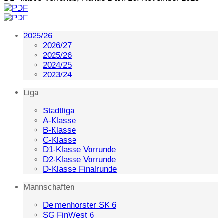
2025/26
2026/27
2025/26
2024/25
2023/24
Liga
Stadtliga
A-Klasse
B-Klasse
C-Klasse
D1-Klasse Vorrunde
D2-Klasse Vorrunde
D-Klasse Finalrunde
Mannschaften
Delmenhorster SK 6
SG FinWest 6