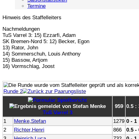
Termine
Hinweis des Staffelleiters
Nachmeldungen
TuS Varrel 3: 15) Ezzarfi, Adam
SK Bremen-Nord 5: 12) Becker, Egon
13) Rator, John
14) Sommerschuh, Louis Anthony
15) Bassow, Artjom
16) Vormschlag, Joost
Runde 2
959
0.5 :
TuS Varrel 3
1
Menke,Stefan
1279
0 - 1
2
Richter,Henri
866
0.5 -
3
Heinrich,Luca
732
0 - 1