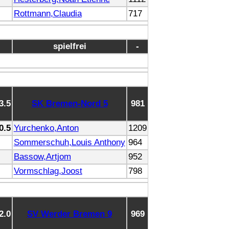
Rottmann,Claudia
717
spielfrei
-
 3.5
SK Bremen-Nord 5
981
 0.5
Yurchenko,Anton
1209
Sommerschuh,Louis Anthony
964
Bassow,Artjom
952
Vormschlag,Joost
798
 2.0
SV Werder Bremen 9
969