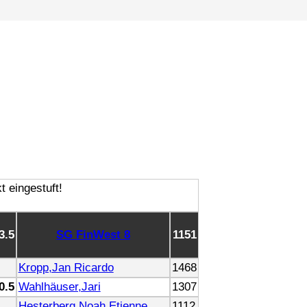
 3.5
SG FinWest 8
1151
Kropp,Jan Ricardo
1468
 0.5
Wahlhäuser,Jari
1307
Hesterberg,Noah Etienne
1112