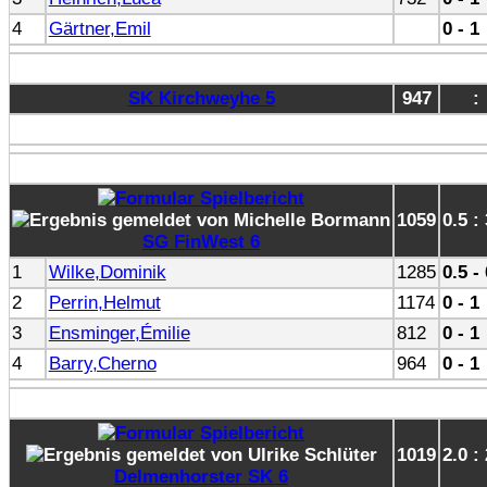
4
Gärtner,Emil
0 - 1
SK Kirchweyhe 5
947
:
1059
0.5 :
SG FinWest 6
1
Wilke,Dominik
1285
0.5 -
2
Perrin,Helmut
1174
0 - 1
3
Ensminger,Émilie
812
0 - 1
4
Barry,Cherno
964
0 - 1
1019
2.0 :
Delmenhorster SK 6