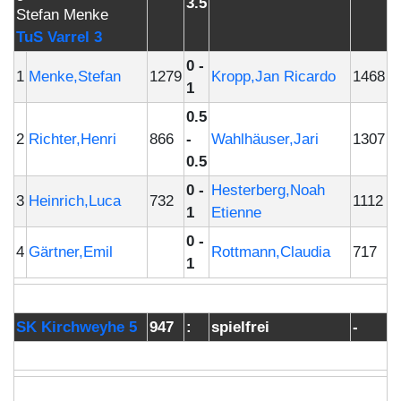
3.5
TuS Varrel 3
0 -
1
Menke,Stefan
1279
Kropp,Jan Ricardo
1468
1
0.5
2
Richter,Henri
866
-
Wahlhäuser,Jari
1307
0.5
0 -
Hesterberg,Noah
3
Heinrich,Luca
732
1112
1
Etienne
0 -
4
Gärtner,Emil
Rottmann,Claudia
717
1
SK Kirchweyhe 5
947
:
spielfrei
-