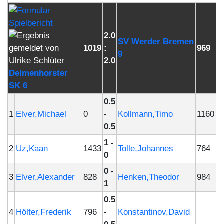
2.0
SV Werder Bremen
1019
:
969
9
2.0
Delmenhorster
SK 6
0.5
1
Elver,Michael
0
-
Kollmann,Timo
1160
0.5
1 -
2
Uz,Kaan
1433
Tolle,Johannes
764
0
0 -
3
Elver,Alexander
828
Henken,Theodor
984
1
0.5
4
Hölter,Frederik
796
-
Konstantinov,David