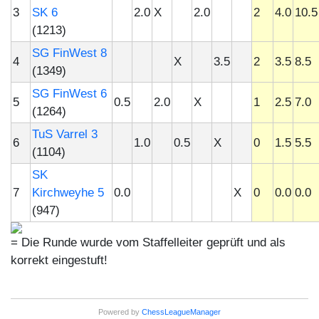
3
SK 6
2.0
X
2.0
2
4.0
10.5
(1213)
SG FinWest 8
4
X
3.5
2
3.5
8.5
(1349)
SG FinWest 6
5
0.5
2.0
X
1
2.5
7.0
(1264)
TuS Varrel 3
6
1.0
0.5
X
0
1.5
5.5
(1104)
SK
7
Kirchweyhe 5
0.0
X
0
0.0
0.0
(947)
= Die Runde wurde vom Staffelleiter geprüft und als
korrekt eingestuft!
Powered by
ChessLeagueManager