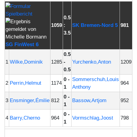
0.5
1059
:
SK Bremen-Nord 5
981
3.5
SG FinWest 6
0.5
1
Wilke,Dominik
1285
-
Yurchenko,Anton
1209
0.5
0 -
Sommerschuh,Louis
2
Perrin,Helmut
1174
964
1
Anthony
0 -
3
Ensminger,Émilie
812
Bassow,Artjom
952
1
0 -
4
Barry,Cherno
964
Vormschlag,Joost
798
1