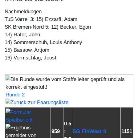
Nachmeldungen
TuS Varrel 3: 15) Ezzarfi, Adam
SK Bremen-Nord 5: 12) Becker, Egon
13) Rator, John
14) Sommerschuh, Louis Anthony
15) Bassow, Artjom
16) Vormschlag, Joost
Runde 2
0.5
959
:
SG FinWest 8
1151