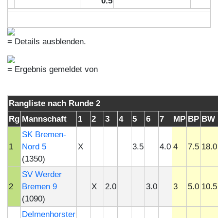
0.5
= Details ausblenden.
= Ergebnis gemeldet von
Rangliste nach Runde 2
Rg
Mannschaft
1
2
3
4
5
6
7
MP
BP
BW
SK Bremen-
1
Nord 5
X
3.5
4.0
4
7.5
18.0
(1350)
SV Werder
2
Bremen 9
X
2.0
3.0
3
5.0
10.5
(1090)
Delmenhorster