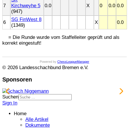
7
Kirchweyhe 5
0.0
X
0
0.0
0.0
(947)
SG FinWest 8
6
X
0.0
(1349)
= Die Runde wurde vom Staffelleiter geprüft und als
korrekt eingestuft!
Powered by
ChessLeagueManager
© 2026 Landesschachbund Bremen e.V.
Sponsoren
Suchen
Sign In
Home
Alle Artikel
Dokumente