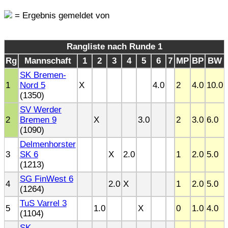
= Ergebnis gemeldet von
Rangliste nach Runde 1
Rg
Mannschaft
1
2
3
4
5
6
7
MP
BP
BW
SK Bremen-
1
Nord 5
X
4.0
2
4.0
10.0
(1350)
SV Werder
2
Bremen 9
X
3.0
2
3.0
6.0
(1090)
Delmenhorster
3
SK 6
X
2.0
1
2.0
5.0
(1213)
SG FinWest 6
4
2.0
X
1
2.0
5.0
(1264)
TuS Varrel 3
5
1.0
X
0
1.0
4.0
(1104)
SK