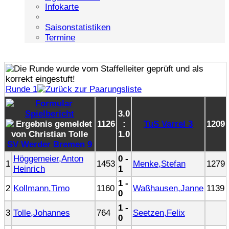
Infokarte
Saisonstatistiken
Termine
Runde 1
3.0
1126
:
TuS Varrel 3
1209
1.0
SV Werder Bremen 9
Höggemeier,Anton
0 -
1
1453
Menke,Stefan
1279
Heinrich
1
1 -
2
Kollmann,Timo
1160
Waßhausen,Janne
1139
0
1 -
3
Tolle,Johannes
764
Seetzen,Felix
0