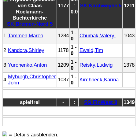
1177
:
SK Kirchweyhe 5
1211
0.0
SK Bremen-Nord 5
1 -
1
Tammen,Marco
1284
Chumak,Valeryi
1043
0
1 -
2
Kandora,Shirley
1178
Ewald,Tim
0
1 -
3
Yurchenko,Anton
1209
Reisky,Ludwig
1378
0
Myburgh,Christopher
1 -
4
1037
Kirchheck,Karina
John
0
spielfrei
-
:
SG FinWest 8
1349
= Details ausblenden.