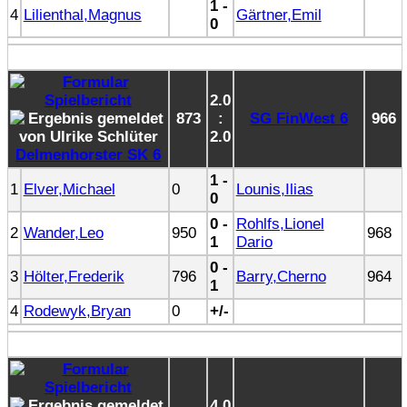
1 -
4
Lilienthal,Magnus
Gärtner,Emil
0
2.0
873
:
SG FinWest 6
966
2.0
Delmenhorster SK 6
1 -
1
Elver,Michael
0
Lounis,Ilias
0
0 -
Rohlfs,Lionel
2
Wander,Leo
950
968
1
Dario
0 -
3
Hölter,Frederik
796
Barry,Cherno
964
1
4
Rodewyk,Bryan
0
+/-
4.0