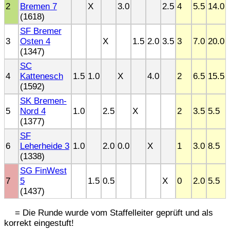
2
Bremen 7
X
3.0
2.5
4
5.5
14.0
(1618)
SF Bremer
3
Osten 4
X
1.5
2.0
3.5
3
7.0
20.0
(1347)
SC
4
Kattenesch
1.5
1.0
X
4.0
2
6.5
15.5
(1592)
SK Bremen-
5
Nord 4
1.0
2.5
X
2
3.5
5.5
(1377)
SF
6
Leherheide 3
1.0
2.0
0.0
X
1
3.0
8.5
(1338)
SG FinWest
7
5
1.5
0.5
X
0
2.0
5.5
(1437)
= Die Runde wurde vom Staffelleiter geprüft und als
korrekt eingestuft!