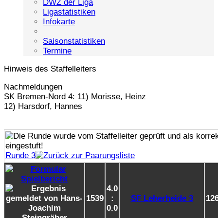
DWZ der Liga
Ligastatistiken
Infokarte
Saisonstatistiken
Termine
Hinweis des Staffelleiters
Nachmeldungen
SK Bremen-Nord 4: 11) Morisse, Heinz
12) Harsdorf, Hannes
Runde 3
4.0
1539
:
SF Leherheide 3
12
0.0