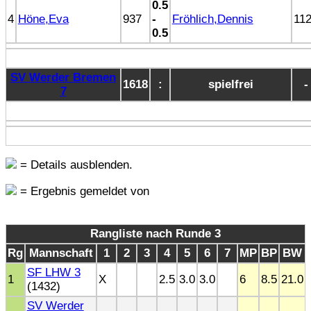
0.5
4
Höne,Eva
937
-
Fröhlich,Dennis
11
0.5
SV Werder Bremen
1618
:
spielfrei
-
7
= Details ausblenden.
= Ergebnis gemeldet von
Rangliste nach Runde 3
Rg
Mannschaft
1
2
3
4
5
6
7
MP
BP
BW
SF LHW 3
1
X
2.5
3.0
3.0
6
8.5
21.0
(1432)
SV Werder