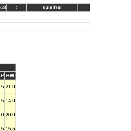
618
:
spielfrei
-
BP
BW
.5
21.0
.5
14.0
.0
20.0
.5
15.5