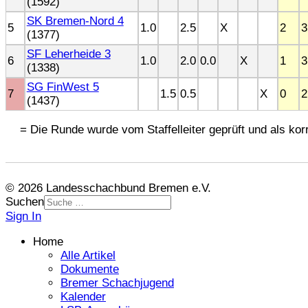
(1592)
SK Bremen-Nord 4
5
1.0
2.5
X
2
3
(1377)
SF Leherheide 3
6
1.0
2.0
0.0
X
1
3
(1338)
SG FinWest 5
7
1.5
0.5
X
0
2
(1437)
= Die Runde wurde vom Staffelleiter geprüft und als korr
© 2026 Landesschachbund Bremen e.V.
Suchen
Sign In
Home
Alle Artikel
Dokumente
Bremer Schachjugend
Kalender