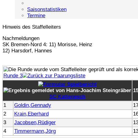
Saisonstatistiken
Termine
Hinweis des Staffelleiters
Nachmeldungen
SK Bremen-Nord 4: 11) Morisse, Heinz
12) Harsdorf, Hannes
Runde 3
1
SC Kattenesch
1
Goldin,Gennady
1
2
Krain,Eberhard
1
3
Jacobsen,Rüdiger
1
4
Timmermann,Jörg
1