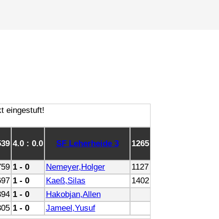
539
4.0 : 0.0
SF Leherheide 3
1265
759
1 - 0
Nemeyer,Holger
1127
697
1 - 0
Kaeß,Silas
1402
394
1 - 0
Hakobjan,Allen
305
1 - 0
Jameel,Yusuf