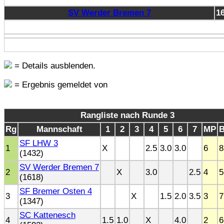
SV Werder Bremen 7
1
= Details ausblenden.
= Ergebnis gemeldet von
Rangliste nach Runde 3
Rg
Mannschaft
1
2
3
4
5
6
7
MP
SF LHW 3
1
X
2.5
3.0
3.0
6
8
(1432)
SV Werder Bremen 7
2
X
3.0
2.5
4
5
(1618)
SF Bremer Osten 4
3
X
1.5
2.0
3.5
3
7
(1347)
SC Kattenesch
4
1.5
1.0
X
4.0
2
6