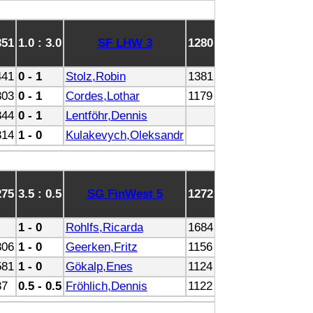
351
1.0 : 3.0
SF LHW 3
1280
441
0 - 1
Stolz,Robin
1381
303
0 - 1
Cordes,Lothar
1179
344
0 - 1
Lentföhr,Dennis
314
1 - 0
Kulakevych,Oleksandr
275
3.5 : 0.5
SG FinWest 5
1272
1 - 0
Rohlfs,Ricarda
1684
306
1 - 0
Geerken,Fritz
1156
581
1 - 0
Gökalp,Enes
1124
37
0.5 - 0.5
Fröhlich,Dennis
1122