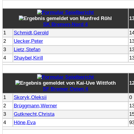
1
SK Bremen-Nord 4
1
Schmidt,Gerold
1
2
Uecker,Peter
1
3
Lietz,Stefan
1
4
Shaybel,Kirill
1
1
SF Bremer Osten 4
1
Skoryk,Oleksii
0
2
Brüggmann,Werner
1
3
Gutknecht,Christa
1
4
Höne,Eva
9