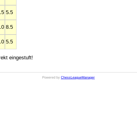
.5
5.5
.0
8.5
.0
5.5
ekt eingestuft!
Powered by
ChessLeagueManager