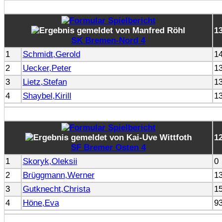
1
SK Bremen-Nord 4
1
Schmidt,Gerold
1
2
Uecker,Peter
1
3
Lietz,Stefan
1
4
Shaybel,Kirill
1
1
SF Bremer Osten 4
1
Skoryk,Oleksii
0
2
Brüggmann,Werner
1
3
Gutknecht,Christa
1
4
Höne,Eva
9