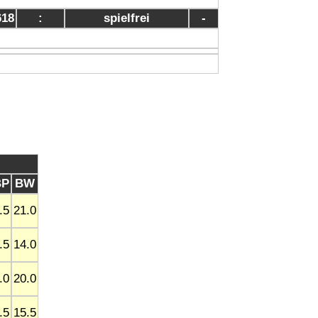
618
:
spielfrei
-
BP
BW
.5
21.0
.5
14.0
.0
20.0
.5
15.5