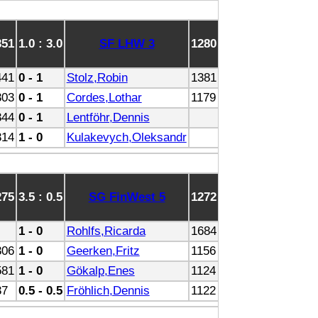
351
1.0 : 3.0
SF LHW 3
1280
441
0 - 1
Stolz,Robin
1381
303
0 - 1
Cordes,Lothar
1179
344
0 - 1
Lentföhr,Dennis
314
1 - 0
Kulakevych,Oleksandr
275
3.5 : 0.5
SG FinWest 5
1272
1 - 0
Rohlfs,Ricarda
1684
306
1 - 0
Geerken,Fritz
1156
581
1 - 0
Gökalp,Enes
1124
37
0.5 - 0.5
Fröhlich,Dennis
1122