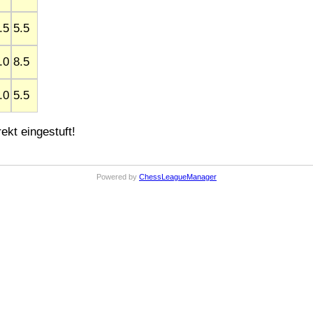
.5
5.5
.0
8.5
.0
5.5
ekt eingestuft!
Powered by
ChessLeagueManager