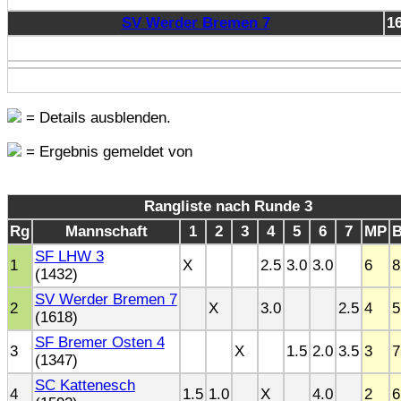
SV Werder Bremen 7
1
= Details ausblenden.
= Ergebnis gemeldet von
Rangliste nach Runde 3
Rg
Mannschaft
1
2
3
4
5
6
7
MP
SF LHW 3
1
X
2.5
3.0
3.0
6
8
(1432)
SV Werder Bremen 7
2
X
3.0
2.5
4
5
(1618)
SF Bremer Osten 4
3
X
1.5
2.0
3.5
3
7
(1347)
SC Kattenesch
4
1.5
1.0
X
4.0
2
6