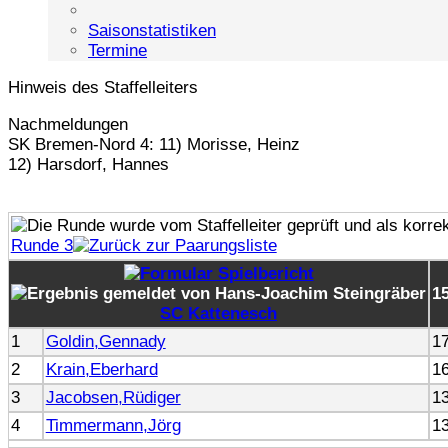
Saisonstatistiken
Termine
Hinweis des Staffelleiters
Nachmeldungen
SK Bremen-Nord 4: 11) Morisse, Heinz
12) Harsdorf, Hannes
Runde 3
1
SC Kattenesch
1
Goldin,Gennady
1
2
Krain,Eberhard
1
3
Jacobsen,Rüdiger
1
4
Timmermann,Jörg
1