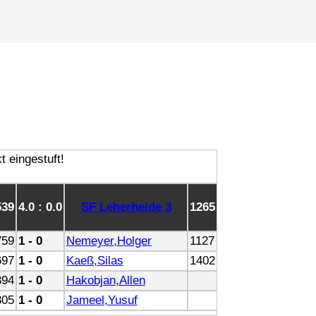
539
4.0 : 0.0
SF Leherheide 3
1265
759
1 - 0
Nemeyer,Holger
1127
697
1 - 0
Kaeß,Silas
1402
394
1 - 0
Hakobjan,Allen
305
1 - 0
Jameel,Yusuf