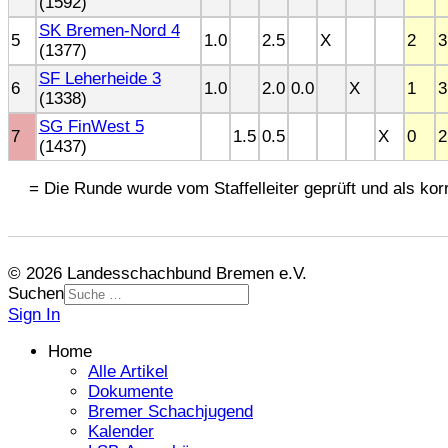
(1592)
SK Bremen-Nord 4
5
1.0
2.5
X
2
3
(1377)
SF Leherheide 3
6
1.0
2.0
0.0
X
1
3
(1338)
SG FinWest 5
7
1.5
0.5
X
0
2
(1437)
= Die Runde wurde vom Staffelleiter geprüft und als korr
© 2026 Landesschachbund Bremen e.V.
Suchen
Sign In
Home
Alle Artikel
Dokumente
Bremer Schachjugend
Kalender