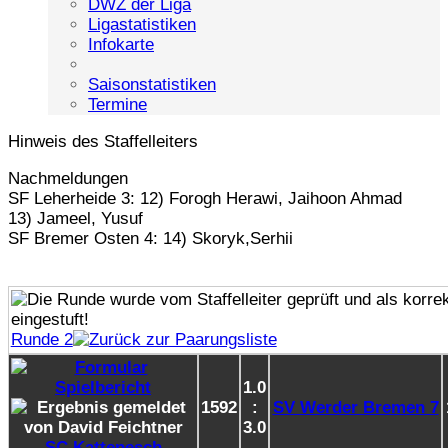
DWZ der Liga
Ligastatistiken
Infokarte
Saisonstatistiken
Termine
Hinweis des Staffelleiters
Nachmeldungen
SF Leherheide 3: 12) Forogh Herawi, Jaihoon Ahmad
13) Jameel, Yusuf
SF Bremer Osten 4: 14) Skoryk,Serhii
Runde 2
1.0
1592
:
SV Werder Bremen 7
3.0
SC Kattenesch