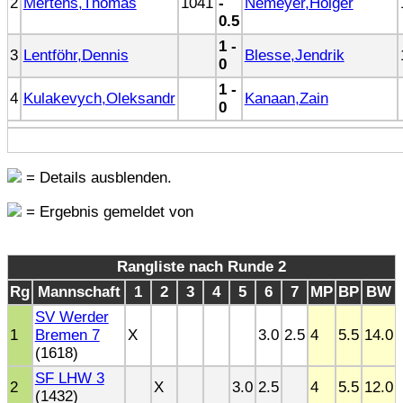
2
Mertens,Thomas
1041
-
Nemeyer,Holger
0.5
1 -
3
Lentföhr,Dennis
Blesse,Jendrik
0
1 -
4
Kulakevych,Oleksandr
Kanaan,Zain
0
= Details ausblenden.
= Ergebnis gemeldet von
Rangliste nach Runde 2
Rg
Mannschaft
1
2
3
4
5
6
7
MP
BP
BW
SV Werder
1
Bremen 7
X
3.0
2.5
4
5.5
14.0
(1618)
SF LHW 3
2
X
3.0
2.5
4
5.5
12.0
(1432)