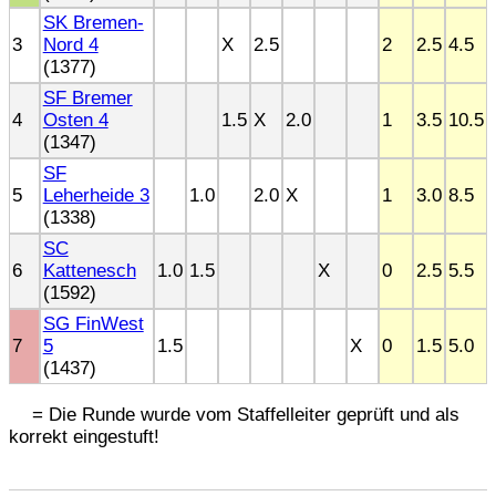
SK Bremen-
3
Nord 4
X
2.5
2
2.5
4.5
(1377)
SF Bremer
4
Osten 4
1.5
X
2.0
1
3.5
10.5
(1347)
SF
5
Leherheide 3
1.0
2.0
X
1
3.0
8.5
(1338)
SC
6
Kattenesch
1.0
1.5
X
0
2.5
5.5
(1592)
SG FinWest
7
5
1.5
X
0
1.5
5.0
(1437)
= Die Runde wurde vom Staffelleiter geprüft und als
korrekt eingestuft!