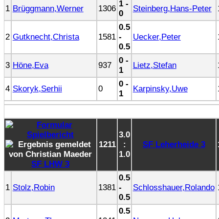
1 -
1
Brüggmann,Werner
1306
Steinberg,Hans-Peter
0
0.5
2
Gutknecht,Christa
1581
-
Uecker,Peter
0.5
0 -
3
Höne,Eva
937
Lietz,Stefan
1
0 -
4
Skoryk,Serhii
0
Karpinsky,Uwe
1
3.0
1211
:
SF Leherheide 3
1.0
SF LHW 3
0.5
1
Stolz,Robin
1381
-
Schlosshauer,Rolando
0.5
0.5