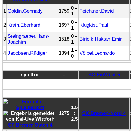
0 -
1
Goldin,Gennady
1759
Feichtner,David
1
0 -
2
Krain,Eberhard
1697
Klugkist,Paul
1
Steingraeber,Hans-
0 -
3
1518
Biricik,Haktan Emir
Joachim
1
1 -
4
Jacobsen,Rüdiger
1394
Völpel,Leonardo
0
spielfrei
-
:
SG FinWest 5
1.5
1275
:
SK Bremen-Nord 4
2.5
SF Bremer Osten 4