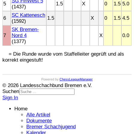
SG FinWest 5
5
1.5
X
0
1.5
5.0
(1437)
SC Kattenesch
6
1.5
X
0
1.5
4.5
(1592)
SK Bremen-
7
Nord 4
X
0.0
(1377)
= Die Runde wurde vom Staffelleiter geprüft und als
korrekt eingestuft!
Powered by
ChessLeagueManager
© 2026 Landesschachbund Bremen e.V.
Suchen
Sign In
Home
Alle Artikel
Dokumente
Bremer Schachjugend
Kalender