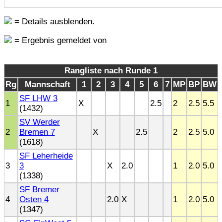
= Details ausblenden.
= Ergebnis gemeldet von
Rangliste nach Runde 1
Rg
Mannschaft
1
2
3
4
5
6
7
MP
BP
BW
SF LHW 3
1
X
2.5
2
2.5
5.5
(1432)
SV Werder
2
Bremen 7
X
2.5
2
2.5
5.0
(1618)
SF Leherheide
3
3
X
2.0
1
2.0
5.0
(1338)
SF Bremer
4
Osten 4
2.0
X
1
2.0
5.0
(1347)