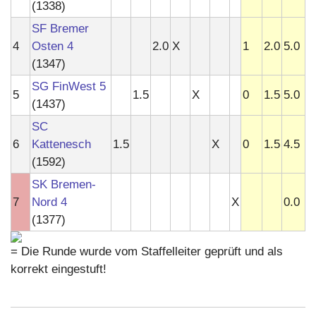
(1338)
SF Bremer
4
Osten 4
2.0
X
1
2.0
5.0
(1347)
SG FinWest 5
5
1.5
X
0
1.5
5.0
(1437)
SC
6
Kattenesch
1.5
X
0
1.5
4.5
(1592)
SK Bremen-
7
Nord 4
X
0.0
(1377)
= Die Runde wurde vom Staffelleiter geprüft und als
korrekt eingestuft!