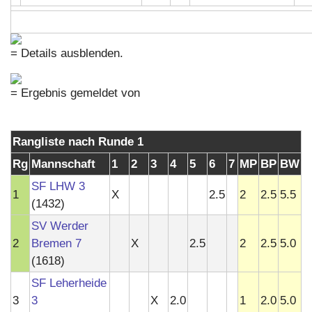
= Details ausblenden.
= Ergebnis gemeldet von
Rangliste nach Runde 1
Rg
Mannschaft
1
2
3
4
5
6
7
MP
BP
BW
SF LHW 3
1
X
2.5
2
2.5
5.5
(1432)
SV Werder
2
Bremen 7
X
2.5
2
2.5
5.0
(1618)
SF Leherheide
3
3
X
2.0
1
2.0
5.0