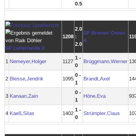
0.5
2.0
SF Bremer Osten
1208
:
11
4
2.0
SF Leherheide 3
1 -
1
Nemeyer,Holger
1127
Brüggmann,Werner
13
0
0 -
2
Blesse,Jendrik
1095
Brandt,Axel
14
1
0 -
3
Kanaan,Zain
Höne,Eva
93
1
1 -
4
Kaeß,Silas
1402
Strümpler,Claus
10
0