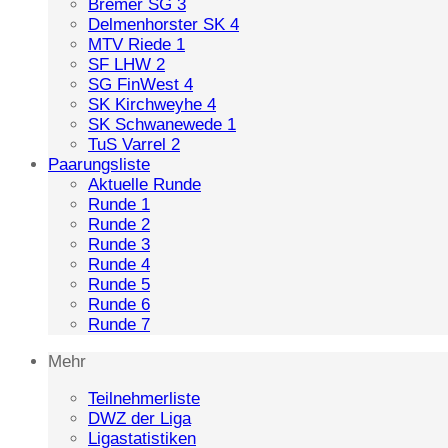
Bremer SG 3
Delmenhorster SK 4
MTV Riede 1
SF LHW 2
SG FinWest 4
SK Kirchweyhe 4
SK Schwanewede 1
TuS Varrel 2
Paarungsliste
Aktuelle Runde
Runde 1
Runde 2
Runde 3
Runde 4
Runde 5
Runde 6
Runde 7
Mehr
Teilnehmerliste
DWZ der Liga
Ligastatistiken