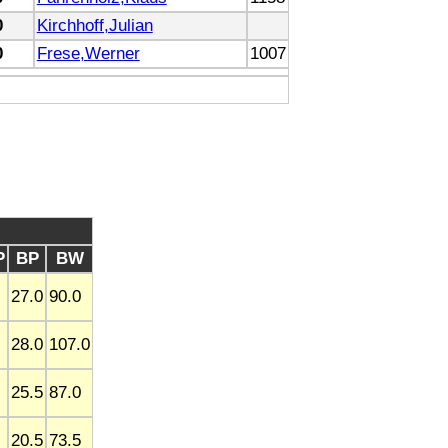
0
Kirchhoff,Julian
0
Frese,Werner
1007
P
BP
BW
27.0
90.0
28.0
107.0
25.5
87.0
20.5
73.5