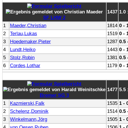
1437
1.0 
SF LHW 2
1
Maeder,Christian
1814
0 - 
2
Terlau,Lukas
1519
0 - 
3
Hoedemaker,Pieter
1287
0.5 
4
Lundt,Heiko
1443
0 - 
5
Stolz,Robin
1381
0.5 
6
Cordes,Lothar
1179
0 - 
1477
5.5 
Bremer SG 3
1
Kazmierski,Falk
1535
1 - 
2
Schelenz,Dominik
1514
0.5 
3
Winkelmann,Jörg
1505
1 - 
4
von Oesen,Ruben
1506
1 - 