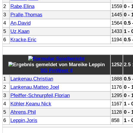
2
Rabe,Elina
1559
0 - 
3
Pralle,Thomas
1445
0 - 
4
An,David
1564
0.5 
5
Uz,Kaan
1433
1 - 
6
Kracke,Eric
1194
0.5 
1252
2.5 
SG FinWest 4
1
Lankenau,Christian
1888
0.5 
2
Lankenau,Matteo Joel
1176
0 - 
3
Pfeiffer-Schnurpfeil,Florian
1295
0 - 
4
Köhler,Keanu Nick
1167
1 - 
5
Ahrens,Phil
1128
0 - 
6
Leppin,Joris
858
1 - 