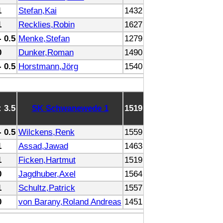
1
Stefan,Kai
1432
1
Recklies,Robin
1627
- 0.5
Menke,Stefan
1279
0
Dunker,Roman
1490
- 0.5
Horstmann,Jörg
1540
: 3.5
SK Schwanewede 1
1519
- 0.5
Wilckens,Renk
1559
1
Assad,Jawad
1463
1
Ficken,Hartmut
1519
0
Jagdhuber,Axel
1564
1
Schultz,Patrick
1557
0
von Barany,Roland Andreas
1451