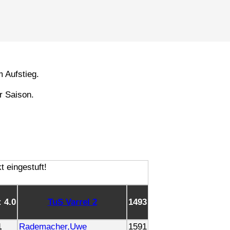
 Aufstieg.
r Saison.
: 4.0
TuS Varrel 2
1493
1
Rademacher,Uwe
1591