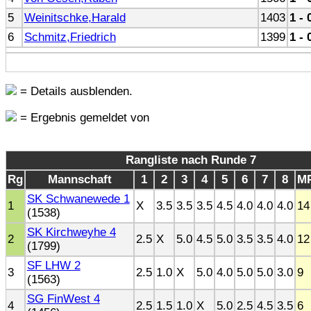
5
Weinitschke,Harald
1403
1 - 
6
Schmitz,Friedrich
1399
1 - 
= Details ausblenden.
= Ergebnis gemeldet von
Rangliste nach Runde 7
Rg
Mannschaft
1
2
3
4
5
6
7
8
M
SK Schwanewede 1
1
X
3.5
3.5
3.5
4.5
4.0
4.0
4.0
14
(1538)
SK Kirchweyhe 4
2
2.5
X
5.0
4.5
5.0
3.5
3.5
4.0
12
(1799)
SF LHW 2
3
2.5
1.0
X
5.0
4.0
5.0
5.0
3.0
9
(1563)
SG FinWest 4
4
2.5
1.5
1.0
X
5.0
2.5
4.5
3.5
6