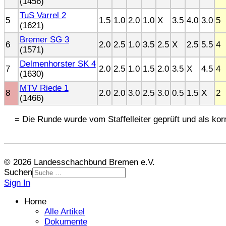
(1456)
TuS Varrel 2
5
1.5
1.0
2.0
1.0
X
3.5
4.0
3.0
5
(1621)
Bremer SG 3
6
2.0
2.5
1.0
3.5
2.5
X
2.5
5.5
4
(1571)
Delmenhorster SK 4
7
2.0
2.5
1.0
1.5
2.0
3.5
X
4.5
4
(1630)
MTV Riede 1
8
2.0
2.0
3.0
2.5
3.0
0.5
1.5
X
2
(1466)
= Die Runde wurde vom Staffelleiter geprüft und als korr
© 2026 Landesschachbund Bremen e.V.
Suchen
Sign In
Home
Alle Artikel
Dokumente