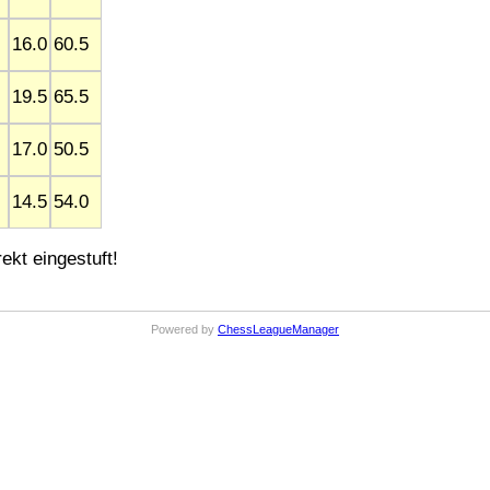
16.0
60.5
19.5
65.5
17.0
50.5
14.5
54.0
ekt eingestuft!
Powered by
ChessLeagueManager