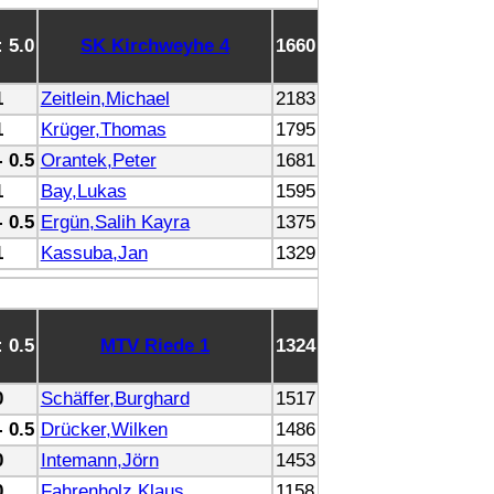
: 5.0
SK Kirchweyhe 4
1660
1
Zeitlein,Michael
2183
1
Krüger,Thomas
1795
- 0.5
Orantek,Peter
1681
1
Bay,Lukas
1595
- 0.5
Ergün,Salih Kayra
1375
1
Kassuba,Jan
1329
: 0.5
MTV Riede 1
1324
0
Schäffer,Burghard
1517
- 0.5
Drücker,Wilken
1486
0
Intemann,Jörn
1453
0
Fahrenholz,Klaus
1158