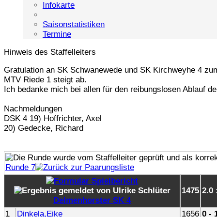
Infokarte
Saisonstatistiken
Termine
Hinweis des Staffelleiters
Gratulation an SK Schwanewede und SK Kirchweyhe 4 zum
MTV Riede 1 steigt ab.
Ich bedanke mich bei allen für den reibungslosen Ablauf de
Nachmeldungen
DSK 4 19) Hoffrichter, Axel
20) Gedecke, Richard
Runde 7
1475
2.0 
Delmenhorster SK 4
1
Dinkela,Eike
1656
0 - 