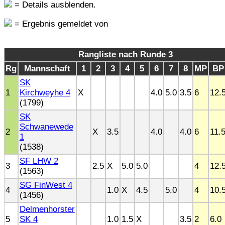
= Details ausblenden.
= Ergebnis gemeldet von
Rangliste nach Runde 3
Rg
Mannschaft
1
2
3
4
5
6
7
8
MP
BP
SK
1
Kirchweyhe 4
X
4.0
5.0
3.5
6
12.
(1799)
SK
Schwanewede
2
X
3.5
4.0
4.0
6
11.
1
(1538)
SF LHW 2
3
2.5
X
5.0
5.0
4
12.
(1563)
SG FinWest 4
4
1.0
X
4.5
5.0
4
10.
(1456)
Delmenhorster
5
SK 4
1.0
1.5
X
3.5
2
6.0