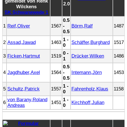
2.0
SK Schwanewede 1
0.5
1
Reif,Oliver
1567
-
Börm,Ralf
1487
0.5
1 -
2
Assad,Jawad
1463
Schäffer,Burghard
1517
0
0 -
3
Ficken,Hartmut
1519
Drücker,Wilken
1486
1
0.5
4
Jagdhuber,Axel
1564
-
Intemann,Jörn
1453
0.5
1 -
5
Schultz,Patrick
1557
Fahrenholz,Klaus
1158
0
von Barany,Roland
1 -
6
1451
Kirchhoff,Julian
Andreas
0