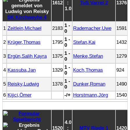
1612
:
TuS Varrel 2
1376
1.0
SK Kirchweyhe 4
1 -
1
Zeitlein,Michael
2183
Rademacher,Uwe
1591
0
1 -
2
Krüger,Thomas
1795
Stefan,Kai
1432
0
1 -
3
Ergün,Salih Kayra
1375
Menke,Stefan
1279
0
1 -
4
Kassuba,Jan
1329
Koch,Thomas
924
0
1 -
5
Reisky,Ludwig
1378
Dunker,Roman
1490
0
6
Kijici,Ömer
-/+
Horstmann,Jörg
1540
4.0
1520
:
MTV Riede 1
1420