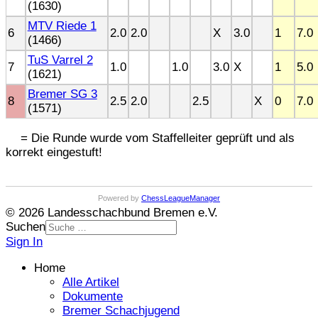
(1630)
MTV Riede 1
6
2.0
2.0
X
3.0
1
7.0
(1466)
TuS Varrel 2
7
1.0
1.0
3.0
X
1
5.0
(1621)
Bremer SG 3
8
2.5
2.0
2.5
X
0
7.0
(1571)
= Die Runde wurde vom Staffelleiter geprüft und als
korrekt eingestuft!
Powered by
ChessLeagueManager
© 2026 Landesschachbund Bremen e.V.
Suchen
Sign In
Home
Alle Artikel
Dokumente
Bremer Schachjugend