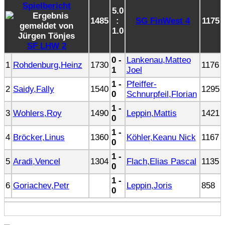
5.0
1485
:
SG FinWest 4
1175
1.0
SF LHW 2
0 -
Lankenau,Matteo
1
Rohdenburg,Heinz
1730
1176
1
Joel
1 -
Pfeiffer-
2
Saidy,Fally
1540
1295
0
Schnurpfeil,Florian
1 -
3
Wohlers,Roy
1490
Leppin,Mattis
1421
0
1 -
4
Bröcker,Linus
1360
Köhler,Keanu Nick
1167
0
1 -
5
Aradi,Vencel
1304
Flach,Elias Pascal
1135
0
1 -
6
Goriachev,Petr
Leppin,Joris
858
0