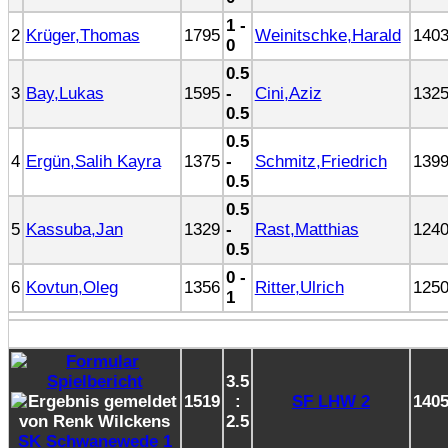
1 -
2
Krüger,Thomas
1795
Weinitschke,Harald
140
0
0.5
3
Bay,Lukas
1595
-
Cini,Aziz
132
0.5
0.5
4
Ergün,Salih Kayra
1375
-
Schmitz,Friedrich
139
0.5
0.5
5
Kassuba,Jan
1329
-
Rast,Matthias
124
0.5
0 -
6
Kovtun,Oleg
1356
Ritter,Ulrich
125
1
3.5
1519
:
SF LHW 2
140
2.5
SK Schwanewede 1