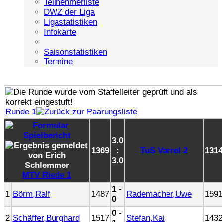
Teilnehmerliste
DWZ der Liga
Ligastatistiken
Infokarte
Saisonstatistiken
Termine
Runde 1
3.0
1369
:
TuS Varrel 2
131
3.0
MTV Riede 1
1 -
1
Börm,Ralf
1487
Rademacher,Uwe
159
0
0 -
2
Schäffer,Burghard
1517
Stefan,Kai
143