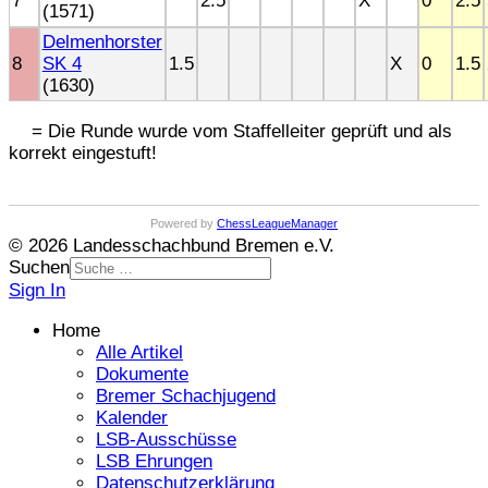
7
2.5
X
0
2.5
(1571)
Delmenhorster
8
SK 4
1.5
X
0
1.5
(1630)
= Die Runde wurde vom Staffelleiter geprüft und als
korrekt eingestuft!
Powered by
ChessLeagueManager
© 2026 Landesschachbund Bremen e.V.
Suchen
Sign In
Home
Alle Artikel
Dokumente
Bremer Schachjugend
Kalender
LSB-Ausschüsse
LSB Ehrungen
Datenschutzerklärung