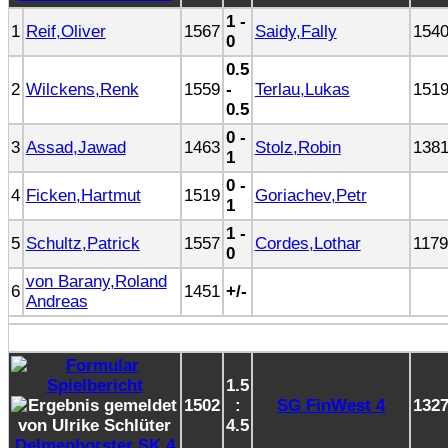
1 -
1
Reif,Oliver
1567
Saidy,Fally
154
0
0.5
2
Wilckens,Renk
1559
-
Terlau,Lukas
151
0.5
0 -
3
Assad,Jawad
1463
Stolz,Robin
138
1
0 -
4
Ficken,Hartmut
1519
Goriachev,Petr
1
1 -
5
Schultz,Patrick
1557
Cordes,Lothar
1179
0
von Barany,Roland
6
1451
+/-
Andreas
1.5
1502
:
SG FinWest 4
132
4.5
Delmenhorster SK 4