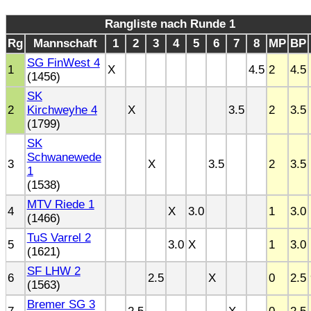
Rangliste nach Runde 1
Rg
Mannschaft
1
2
3
4
5
6
7
8
MP
BP
SG FinWest 4
1
X
4.5
2
4.5
(1456)
SK
2
Kirchweyhe 4
X
3.5
2
3.5
(1799)
SK
Schwanewede
3
X
3.5
2
3.5
1
(1538)
MTV Riede 1
4
X
3.0
1
3.0
(1466)
TuS Varrel 2
5
3.0
X
1
3.0
(1621)
SF LHW 2
6
2.5
X
0
2.5
(1563)
Bremer SG 3