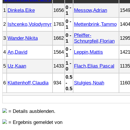
0 -
1
Dinkela,Eike
1656
Messow,Adrian
154
1
0 -
2
Ishcenko,Volodymyr
1763
Mettenbrink,Tammo
140
1
0 -
Pfeiffer-
3
Wander,Nikita
1662
129
1
Schnurpfeil,Florian
0 -
4
An,David
1564
Leppin,Mattis
142
1
1 -
5
Uz,Kaan
1433
Flach,Elias Pascal
1135
0
0.5
6
Klattenhoff,Claudia
934
-
Stulgies,Noah
1160
0.5
= Details ausblenden.
= Ergebnis gemeldet von