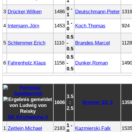
1
0 -
3
Drücker,Wilken
1486
Deutschmann,Pieter
131
1
1 -
4
Intemann,Jörn
1453
Koch,Thomas
924
0
0.5
5
Schlemmer,Erich
1110
-
Brandes,Marcel
1128
0.5
0.5
6
Fahrenholz,Klaus
1158
-
Dunker,Roman
149
0.5
3.5
1606
:
Bremer SG 3
135
2.5
SK Kirchweyhe 4
1 -
1
Zeitlein,Michael
2183
Kazmierski,Falk
153
0