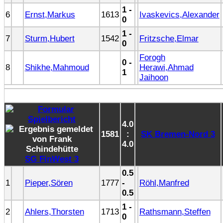
1 -
6
Ernst,Markus
1613
Ivaskevics,Alexander
0
1 -
7
Sturm,Hubert
1542
Fritzsche,Elmar
0
Forogh
0 -
8
Shikhe,Mahmoud
Herawi,Ahmad
1
Jaihoon
4.0
1581
:
SK Bremen-Nord 3
4.0
SG FinWest 3
0.5
1
Pieper,Sören
1777
-
Röhl,Manfred
0.5
1 -
2
Ahlers,Thorsten
1713
Rathsmann,Steffen
0