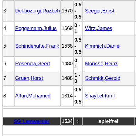
0.5
3
Dehbozorgi,Ruzbeh
1670
-
Seeger,Ernst
0.5
0 -
4
Poggemann,Julius
1669
Wirz,James
1
0.5
5
Schindehütte,Frank
1538
-
Kimmich,Daniel
0.5
0 -
6
Rosenow,Geert
1480
Morisse,Heinz
1
1 -
7
Gruen,Horst
1488
Schmidt,Gerold
0
0.5
8
Altun,Mohamed
1314
-
Shaybel,Kirill
0.5
SG Lemwerder
1534
:
spielfrei