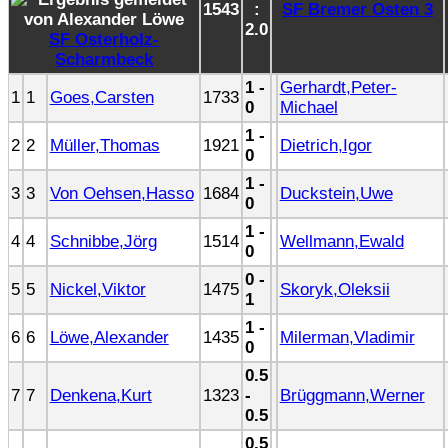
1543
:
SF Bremer Osten 3
2.0
SF Osterholz-
Scharmbeck
1 -
Gerhardt,Peter-
1
1
Goes,Carsten
1733
0
Michael
1 -
2
2
Müller,Thomas
1921
Dietrich,Igor
0
1 -
3
3
Von Oehsen,Hasso
1684
Duckstein,Uwe
0
1 -
4
4
Schnibbe,Jörg
1514
Wellmann,Ewald
0
0 -
5
5
Nickel,Viktor
1475
Skoryk,Oleksii
1
1 -
6
6
Löwe,Alexander
1435
Milerman,Vladimir
0
0.5
7
7
Denkena,Kurt
1323
-
Brüggmann,Werner
0.5
0.5