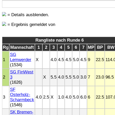
= Details ausblenden.
= Ergebnis gemeldet von
Rangliste nach Runde 6
Rg
Mannschaft
1
2
3
4
5
6
7
MP
BP
BW
SG
1
Lemwerder
X
4.0
4.5
4.5
5.0
4.5
9
22.5
114.
(1534)
SG FinWest
2
3
X
5.5
4.0
5.5
5.0
3.0
7
23.0
96.5
(1626)
SF
Osterholz-
3
4.0
2.5
X
1.0
4.0
5.0
6.0
6
22.5
107.
Scharmbeck
(1546)
SK Bremen-