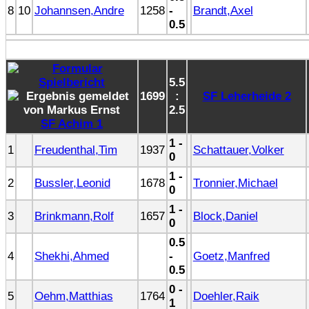
8
10
Johannsen,Andre
1258
-
Brandt,Axel
0.5
5.5
1699
:
SF Leherheide 2
2.5
SF Achim 1
1 -
1
Freudenthal,Tim
1937
Schattauer,Volker
0
1 -
2
Bussler,Leonid
1678
Tronnier,Michael
0
1 -
3
Brinkmann,Rolf
1657
Block,Daniel
0
0.5
4
Shekhi,Ahmed
-
Goetz,Manfred
0.5
0 -
5
Oehm,Matthias
1764
Doehler,Raik
1