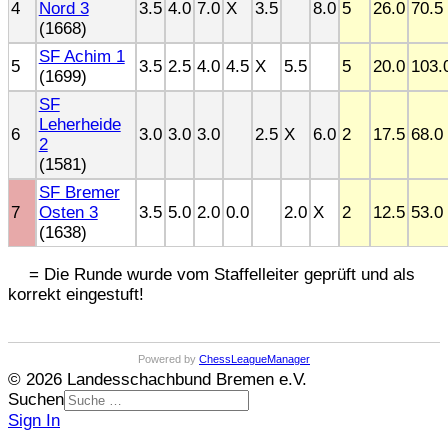
4
Nord 3
3.5
4.0
7.0
X
3.5
8.0
5
26.0
70.5
(1668)
SF Achim 1
5
3.5
2.5
4.0
4.5
X
5.5
5
20.0
103.
(1699)
SF
Leherheide
6
3.0
3.0
3.0
2.5
X
6.0
2
17.5
68.0
2
(1581)
SF Bremer
7
Osten 3
3.5
5.0
2.0
0.0
2.0
X
2
12.5
53.0
(1638)
= Die Runde wurde vom Staffelleiter geprüft und als
korrekt eingestuft!
Powered by
ChessLeagueManager
© 2026 Landesschachbund Bremen e.V.
Suchen
Sign In